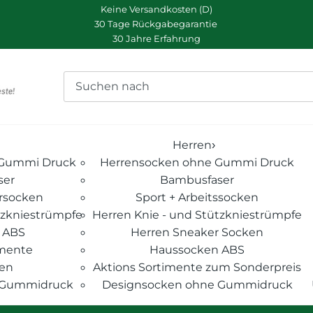
Keine Versandkosten (D)
30 Tage Rückgabegarantie
30 Jahre Erfahrung
Herren
›
Gummi Druck
Herrensocken ohne Gummi Druck
ser
Bambusfaser
rsocken
Sport + Arbeitssocken
zkniestrümpfe
Herren Knie - und Stützkniestrümpfe
 ABS
Herren Sneaker Socken
imente
Haussocken ABS
ken
Aktions Sortimente zum Sonderpreis
 Gummidruck
Designsocken ohne Gummidruck