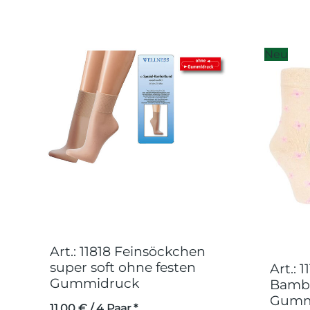
Neu
Art.: 11818 Feinsöckchen
super soft ohne festen
Art.:
Gummidruck
Bambu
Gummi
11,00
€
/ 4 Paar *