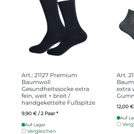
Art.: 21127 Premium
Art. 
Baumwoll
Baumw
Gesundheitssocke extra
extra 
fein, weit + breit /
Gumm
handgekettelte Fußspitze
12,00
€
9,90
€
/ 2 Paar *
Auf La
Verg
Auf Lager
Vergleichen