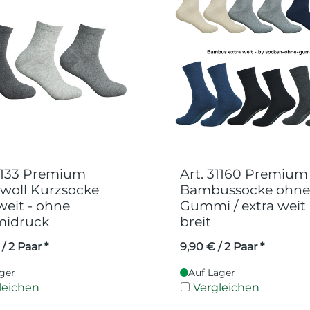
21133 Premium
Art. 31160 Premium
oll Kurzsocke
Bambussocke ohne
weit - ohne
Gummi / extra weit
idruck
breit
/ 2 Paar *
9,90
€
/ 2 Paar *
ger
Auf Lager
leichen
Vergleichen