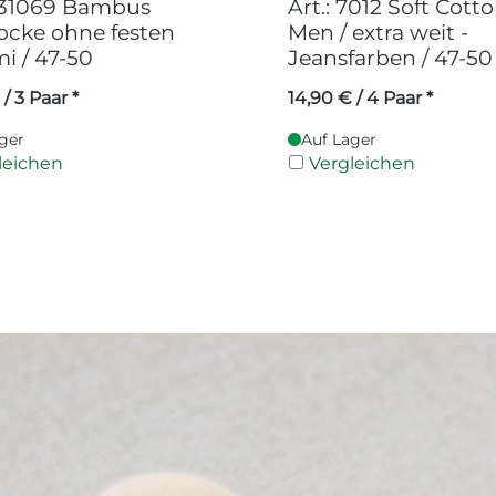
 331069 Bambus
Art.: 7012 Soft Cotto
ocke ohne festen
Men / extra weit -
 / 47-50
Jeansfarben / 47-50
/ 3 Paar *
14,90
€
/ 4 Paar *
ger
Auf Lager
leichen
Vergleichen