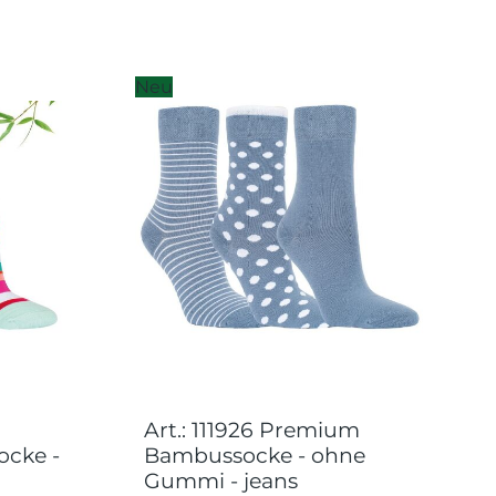
Neu
Art.: 111926 Premium
cke -
Bambussocke - ohne
Gummi - jeans