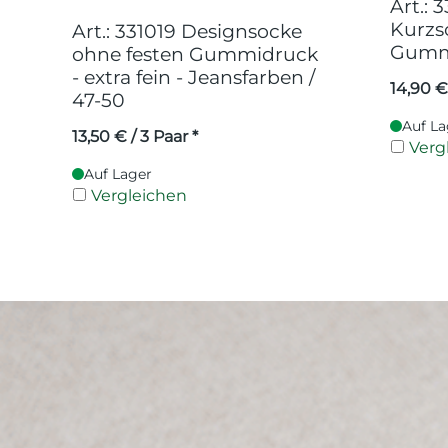
Art.:
Kurzs
Art.: 331019 Designsocke
Gummi
ohne festen Gummidruck
- extra fein - Jeansfarben /
14,90
€
47-50
Auf La
13,50
€
/ 3 Paar *
Verg
Auf Lager
Vergleichen