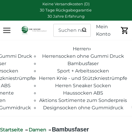
Keine Versandkosten (D)
30 Tage Rückgabegarantie
30 Jahre Erfahrung
Mein
Konto
Herren
›
Gummi Druck
Herrensocken ohne Gummi Druck
ser
Bambusfaser
rsocken
Sport + Arbeitssocken
zkniestrümpfe
Herren Knie - und Stützkniestrümpfe
 ABS
Herren Sneaker Socken
imente
Haussocken ABS
ken
Aktions Sortimente zum Sonderpreis
 Gummidruck
Designsocken ohne Gummidruck
Bambusfaser
Startseite
Damen