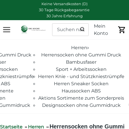
Keine Versandkosten (D)
30 Tage Rückgabegarantie
30 Jahre Erfahrung
Mein
Konto
Herren
›
Gummi Druck
Herrensocken ohne Gummi Druck
ser
Bambusfaser
rsocken
Sport + Arbeitssocken
zkniestrümpfe
Herren Knie - und Stützkniestrümpfe
 ABS
Herren Sneaker Socken
imente
Haussocken ABS
ken
Aktions Sortimente zum Sonderpreis
 Gummidruck
Designsocken ohne Gummidruck
Herrensocken ohne Gummi
Startseite
Herren