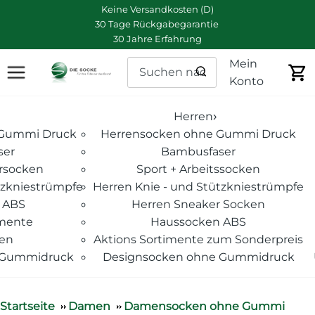
Keine Versandkosten (D)
30 Tage Rückgabegarantie
30 Jahre Erfahrung
Mein
Konto
Herren
›
Gummi Druck
Herrensocken ohne Gummi Druck
ser
Bambusfaser
rsocken
Sport + Arbeitssocken
zkniestrümpfe
Herren Knie - und Stützkniestrümpfe
 ABS
Herren Sneaker Socken
imente
Haussocken ABS
ken
Aktions Sortimente zum Sonderpreis
 Gummidruck
Designsocken ohne Gummidruck
Startseite
Damen
Damensocken ohne Gummi